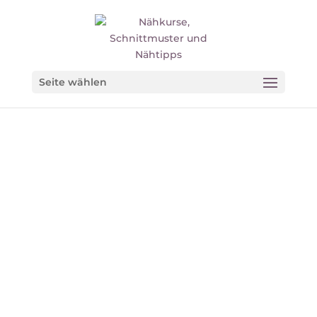
Seite wählen
GRUNDSCHNITT
ERSTELLEN: 4-BAHNEN-
ROCK
von
Madeleine
|
Okt. 21, 2018
|
9
Kommentare