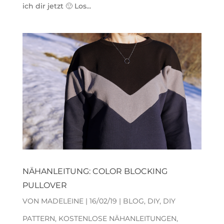
ich dir jetzt 🙂 Los...
NÄHANLEITUNG: COLOR BLOCKING
PULLOVER
VON
MADELEINE
|
16/02/19
|
BLOG
,
DIY
,
DIY
PATTERN
,
KOSTENLOSE NÄHANLEITUNGEN
,