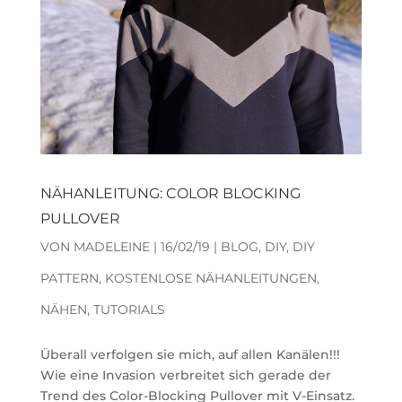
NÄHANLEITUNG: COLOR BLOCKING
PULLOVER
VON
MADELEINE
|
16/02/19
|
BLOG
,
DIY
,
DIY
PATTERN
,
KOSTENLOSE NÄHANLEITUNGEN
,
NÄHEN
,
TUTORIALS
Überall verfolgen sie mich, auf allen Kanälen!!!
Wie eine Invasion verbreitet sich gerade der
Trend des Color-Blocking Pullover mit V-Einsatz.